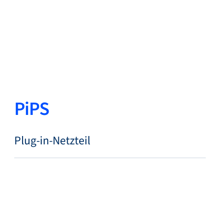
Zurück
Sprache ändern
Schließen
Zurück
PiPS
Suche...
DE
Plug-in-Netzteil
Produkte
Märkte