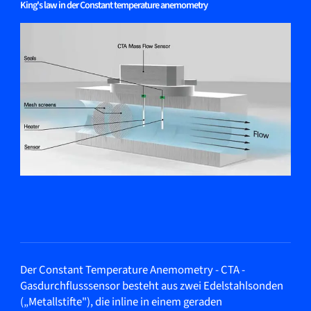
King's law in der Constant temperature anemometry
Der Constant Temperature Anemometry - CTA -
Gasdurchflusssensor besteht aus zwei Edelstahlsonden
(„Metallstifte"), die inline in einem geraden