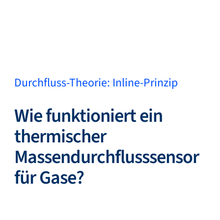
Zurück
Sprache ändern
Schließen
Zurück
Durchfluss-Theorie: Inline-Prinzip
Wie funktioniert ein
Suche...
DE
thermischer
Massendurchflusssensor
Produkte
für Gase?
Märkte