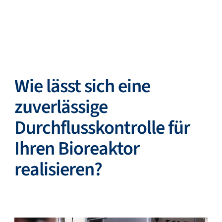
Zurück
Sprache ändern
Schließen
Zurück
Wie lässt sich eine
zuverlässige
Durchflusskontrolle für
Suche...
DE
Ihren Bioreaktor
Produkte
realisieren?
Märkte