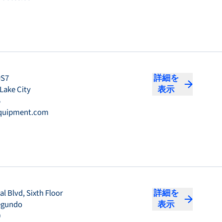
#S7
詳細を
 Lake City
表示
5
equipment.com
l Blvd, Sixth Floor
詳細を
Segundo
表示
0