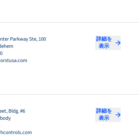
enter Parkway Ste, 100
詳細を
hlehem
表示
50
orstusa.com
eet, Bldg. #6
詳細を
abody
表示
3
hcontrols.com