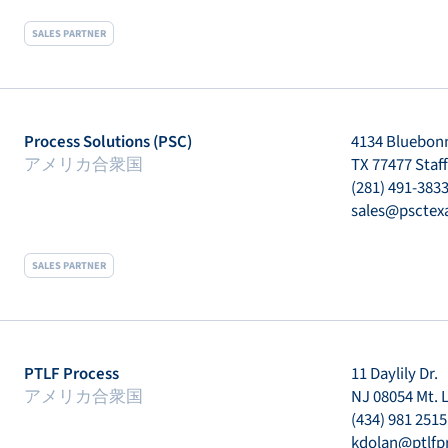
SALES PARTNER
Process Solutions (PSC)
4134 Bluebonn
アメリカ合衆国
TX 77477 Staf
(281) 491-383
sales@psctex
SALES PARTNER
PTLF Process
11 Daylily Dr.
アメリカ合衆国
NJ 08054 Mt. 
(434) 981 2515
kdolan@ptlfp