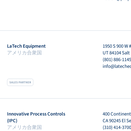
LaTech Equipment
1950 S 900 W 
アメリカ合衆国
UT 84104 Salt
(801) 886-114
info@latech
SALES PARTNER
Innovative Process Controls
400 Continenta
(IPC)
CA 90245 El 
アメリカ合衆国
(310) 414-370