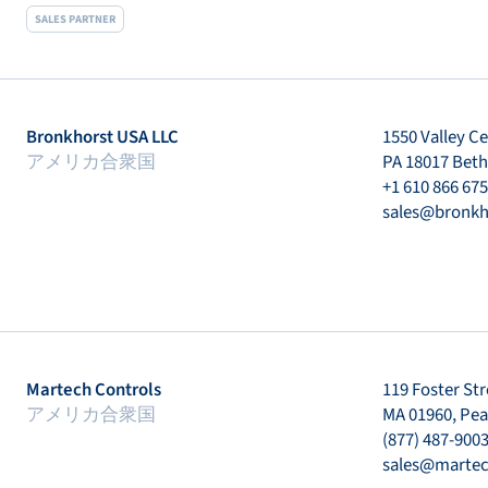
SALES PARTNER
Bronkhorst USA LLC
1550 Valley C
アメリカ合衆国
PA 18017 Bet
+1 610 866 67
sales@bronkh
Martech Controls
119 Foster Str
アメリカ合衆国
MA 01960, Pe
(877) 487-900
sales@martec