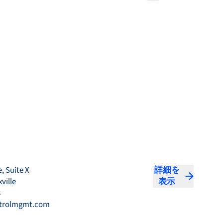
e, Suite X
詳細を
ville
表示
8
trolmgmt.com