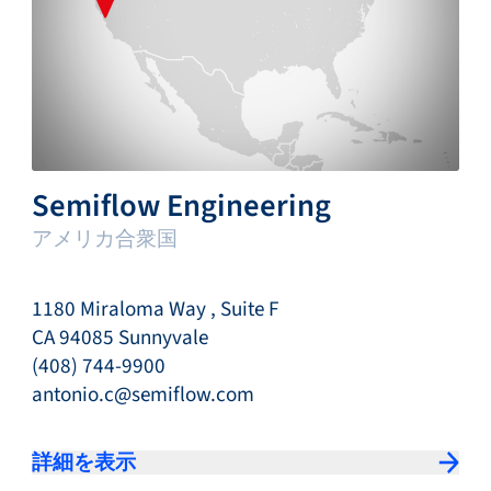
Semiflow Engineering
アメリカ合衆国
1180 Miraloma Way , Suite F
CA 94085 Sunnyvale
(408) 744-9900
antonio.c@semiflow.com
詳細を表示