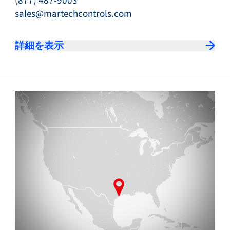
(877) 487-9003
sales@martechcontrols.com
詳細を表示