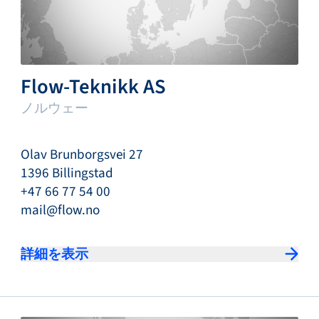
Flow-Teknikk AS
ノルウェー
Olav Brunborgsvei 27
1396 Billingstad
+47 66 77 54 00
mail@flow.no
詳細を表示