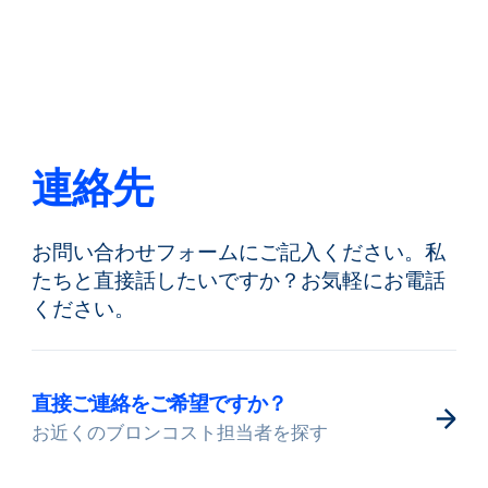
戻る
言語を変える
閉じる
戻る
連絡先
お問い合わせフォームにご記入ください。私
検索
JA
たちと直接話したいですか？お気軽にお電話
ください。
製品紹介
直接ご連絡をご希望ですか？
お近くのブロンコスト担当者を探す
市場