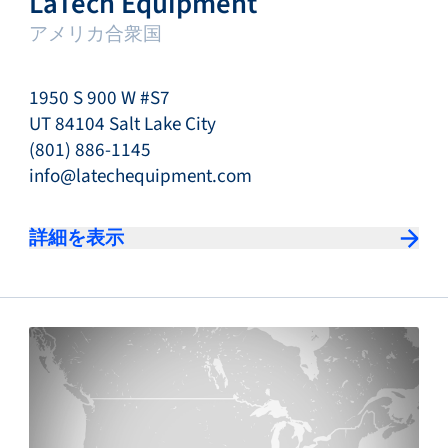
LaTech Equipment
アメリカ合衆国
1950 S 900 W #S7
UT 84104 Salt Lake City
(801) 886-1145
info@latechequipment.com
詳細を表示