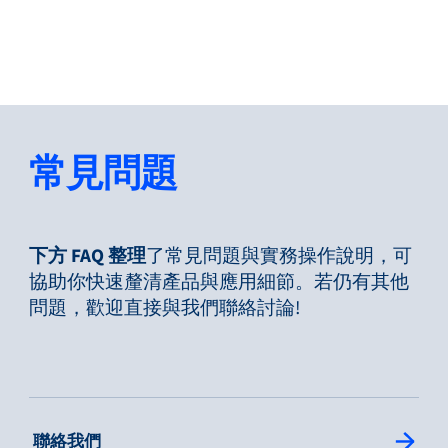
返回
更改語言
關閉
返回
常見問題
搜尋...
ZH
下方 FAQ 整理
了常見問題與實務操作說明，可
協助你快速釐清產品與應用細節。若仍有其他
問題，歡迎直接與我們聯絡討論!
產品
應用領域
: Single Column Link Button
聯絡我們