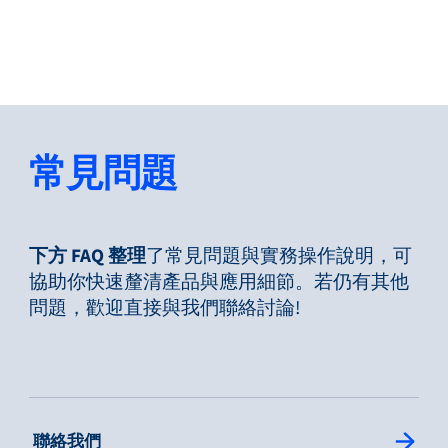
返回
更改語言
關閉
返回
常見問題
搜尋...
ZH
下方 FAQ 整理
了常見問題與實務操作說明，可
協助你快速釐清產品與應用細節。若仍有其他
問題，歡迎直接與我們聯絡討論!
產品
應用領域
: Single Column Link Button
聯絡我們