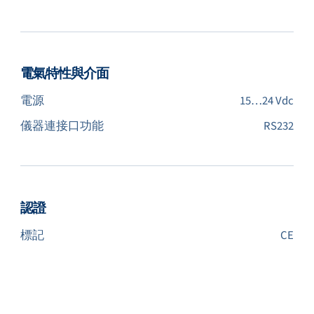
電氣特性與介面
電源
15…24 Vdc
儀器連接口功能
RS232
認證
標記
CE