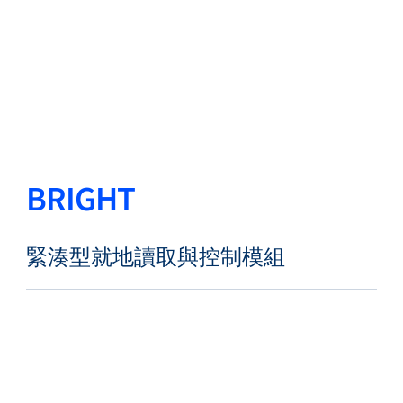
返回
更改語言
關閉
返回
BRIGHT
搜尋...
ZH
緊湊型就地讀取與控制模組
產品
應用領域