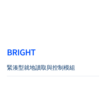
返回
更改語言
關閉
返回
BRIGHT
搜尋...
ZH
緊湊型就地讀取與控制模組
產品
應用領域