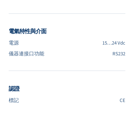
電氣特性與介面
電源
15…24 Vdc
儀器連接口功能
RS232
認證
標記
CE