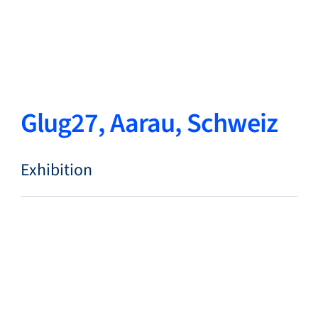
Zurück
Sprache ändern
Schließen
Zurück
Glug27, Aarau, Schweiz
Exhibition
Suche...
DE
Produkte
Märkte