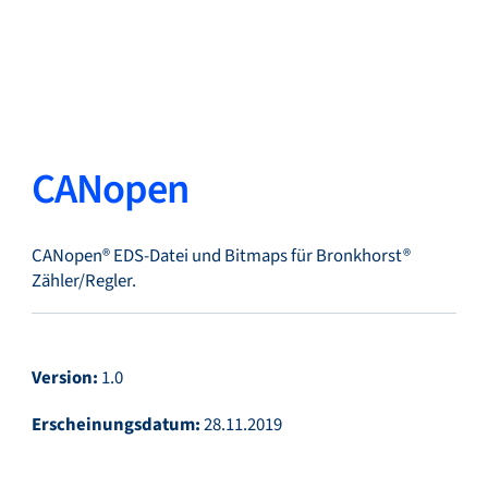
Zurück
Sprache ändern
Schließen
Zurück
CANopen
CANopen® EDS-Datei und Bitmaps für Bronkhorst®
Suche...
DE
Zähler/Regler.
Produkte
Version:
1.0
Erscheinungsdatum:
28.11.2019
Märkte