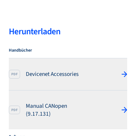
Service & Support
Herunterladen
Flow Academy
Handbücher
Devicenet Accessories
Bronkhorst
PDF
Manual CANopen
PDF
(9.17.131)
Kontakt aufnehmen