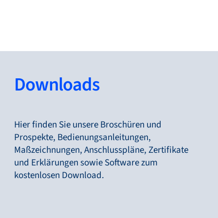
Zurück
Sprache ändern
Schließen
Zurück
Downloads
Suche...
DE
Hier finden Sie unsere Broschüren und
Prospekte, Bedienungsanleitungen,
Maßzeichnungen, Anschlusspläne, Zertifikate
Produkte
und Erklärungen sowie Software zum
kostenlosen Download.
Märkte