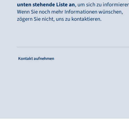
Bronkhorst
unten stehende Liste an
, um sich zu informieren
Wenn Sie noch mehr Informationen wünschen,
Kontakt aufnehmen
zögern Sie nicht, uns zu kontaktieren.
: Single Column Link Button
Kontakt aufnehmen