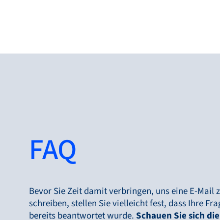
Produkte
FAQ
Produkte
Märkte
Service &
Support
Bevor Sie Zeit damit verbringen, uns eine E-Mail 
schreiben, stellen Sie vielleicht fest, dass Ihre Fr
Flow Academy
bereits beantwortet wurde.
Schauen Sie sich die