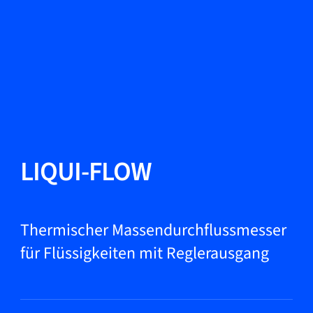
Sprache ändern
Schließen
Zurück
Zurück
Suche...
DE
Produkte
LIQUI-FLOW
Märkte
Thermischer Massendurchflussmesser
für Flüssigkeiten mit Reglerausgang
Service & Support