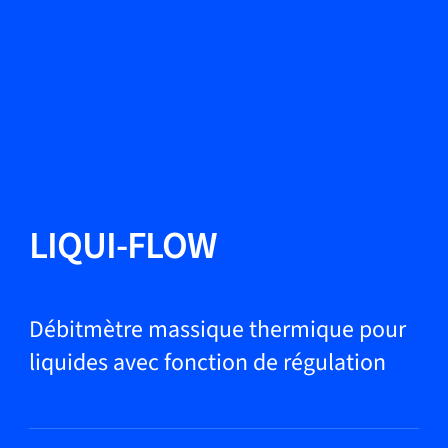
Changer de langue
Fermer
Retour
Retour
Recherche...
FR
Produits
LIQUI-FLOW
Applications
Débitmètre massique thermique pour
liquides avec fonction de régulation
Service et assistance