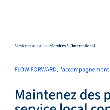
Produits
Service et assistance
/
Services à l’international
FLOW FORWARD, l'accompagnement 
Produits
Applications
Service et
Maintenez des p
assistance
service local co
Académie Flow