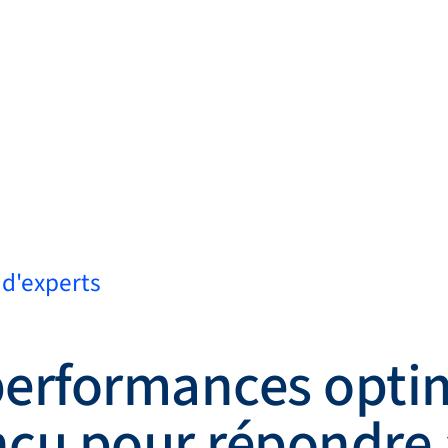
Théories & Principes
Service et assistance
Retour
Contactez-nous
FR
My Bro
d'experts
erformances optim
nçu pour répondre 