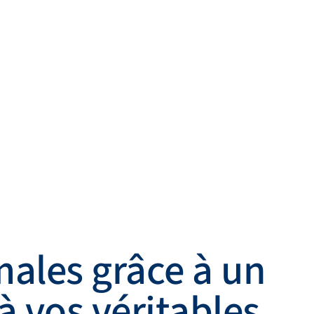
Retour
Contactez-nous
FR
My Bronkhorst
nkhorst
Changer de langue
Fermer
ales grâce à un
à vos véritables