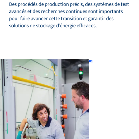
Des procédés de production précis, des systèmes de test
avancés et des recherches continues sont importants
pour faire avancer cette transition et garantir des
Service et assistance
solutions de stockage d’énergie efficaces.
Académie Flow
01
Bronkhorst
Contact