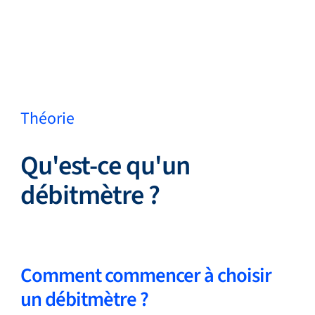
Retour
Changer de langue
Fermer
Retour
Théorie
Qu'est-ce qu'un
Recherche...
FR
débitmètre ?
Produits
Comment commencer à choisir
Applications
un débitmètre ?