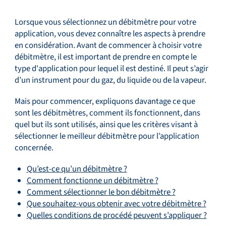
Lorsque vous sélectionnez un débitmètre pour votre
Service et assistance
application, vous devez connaître les aspects à prendre
en considération. Avant de commencer à choisir votre
débitmètre, il est important de prendre en compte le
type d'application pour lequel il est destiné. Il peut s’agir
Académie Flow
d’un instrument pour du gaz, du liquide ou de la vapeur.
Mais pour commencer, expliquons davantage ce que
sont les débitmètres, comment ils fonctionnent, dans
Bronkhorst
quel but ils sont utilisés, ainsi que les critères visant à
sélectionner le meilleur débitmètre pour l’application
concernée.
Qu’est-ce qu’un débitmètre ?
Comment fonctionne un débitmètre ?
Contact
Comment sélectionner le bon débitmètre ?
Que souhaitez-vous obtenir avec votre débitmètre ?
Quelles conditions de procédé peuvent s’appliquer ?