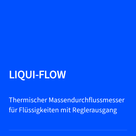
Sprache ändern
Schließen
Zurück
Zurück
Suche...
DE
Produkte
LIQUI-FLOW
Märkte
Thermischer Massendurchflussmesser
für Flüssigkeiten mit Reglerausgang
Service & Support