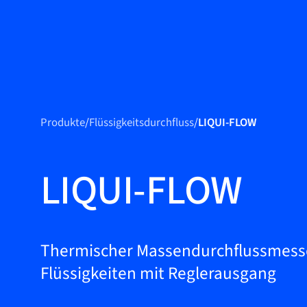
Produkte
Produkte
Produkte
/
Flüssigkeitsdurchfluss
/
LIQUI-FLOW
Märkte
Service &
LIQUI-FLOW
Support
Flow Academy
Bronkhorst
Thermischer Massendurchflussmesse
Flüssigkeiten mit Reglerausgang
Kontakt aufnehmen