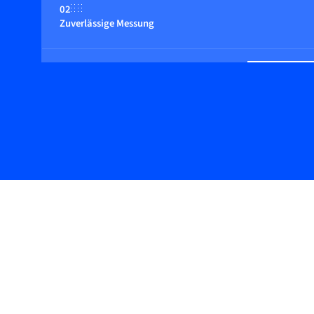
02
Zuverlässige Messung
03
Schlichtes Design mit digitalen Funktionen