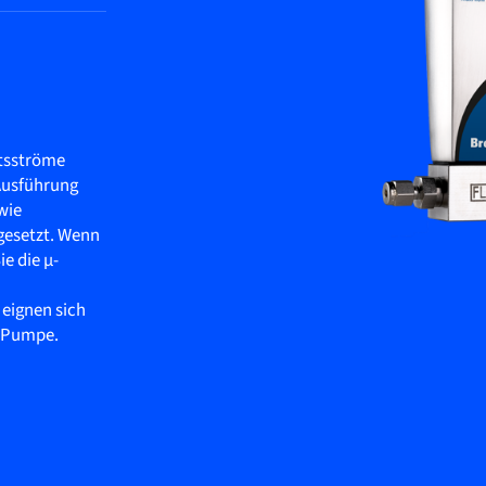
itsströme
 Ausführung
wie
gesetzt. Wenn
ie die µ-
 eignen sich
C-Pumpe.