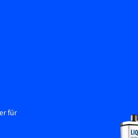
Zurück
Wissenscenter
Kontakt aufnehmen
Service & Support
DE
My Bronkhorst
r für