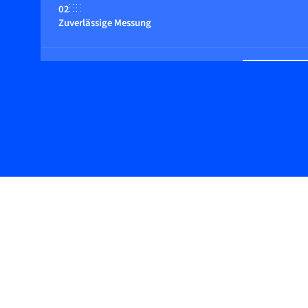
02
Zuverlässige Messung
03
Schlichtes Design mit digitalen Funktionen