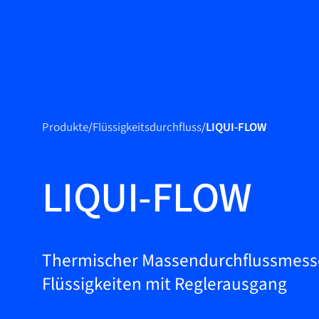
Produkte
Produkte
Produkte
/
Flüssigkeitsdurchfluss
/
LIQUI-FLOW
Märkte
Service &
LIQUI-FLOW
Support
Flow Academy
Bronkhorst
Thermischer Massendurchflussmesse
Flüssigkeiten mit Reglerausgang
Kontakt aufnehmen