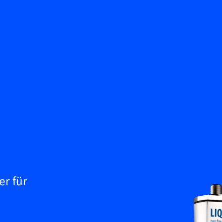
Zurück
Wissenscenter
Kontakt aufnehmen
Service & Support
DE
My Bronkhorst
r für