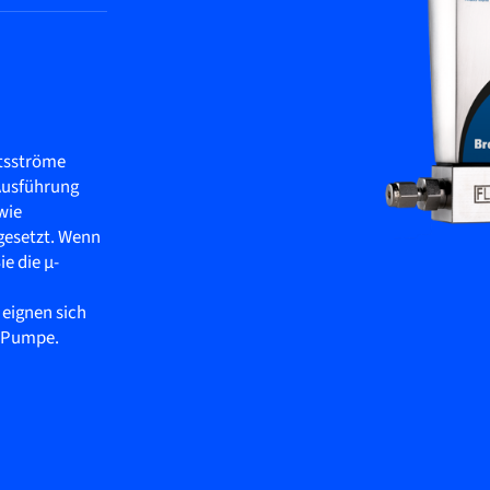
itsströme
 Ausführung
wie
gesetzt. Wenn
ie die µ-
 eignen sich
C-Pumpe.