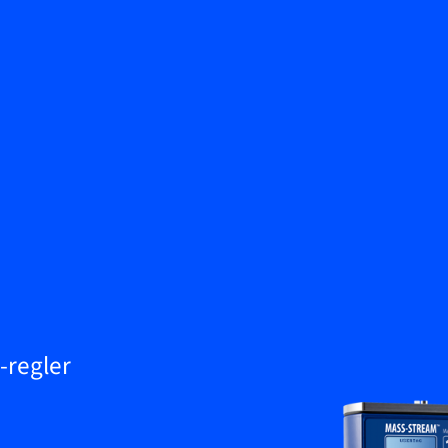
Zurück
Wissenscenter
Kontakt aufnehmen
Service & Support
DE
My Bronkhorst
-regler