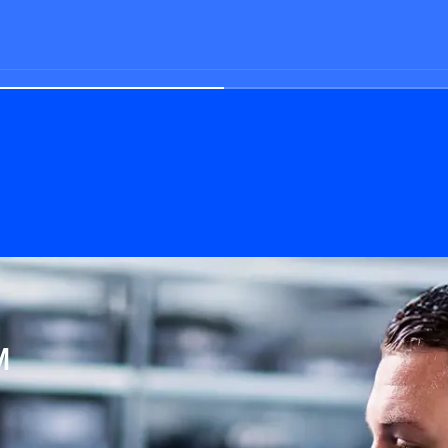
M
keit