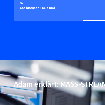
02
Gasdatenbank on board
03
Niedriger Druckverlust
04
Optional: integriertes Multifunktionsdisplay
05
Kostengünstige Modelle mit Aluminiumbody
Adam erklärt: MASS-STREA
06
Geringe Empfindlichkeit gegenüber Schmutz und Feuchtig