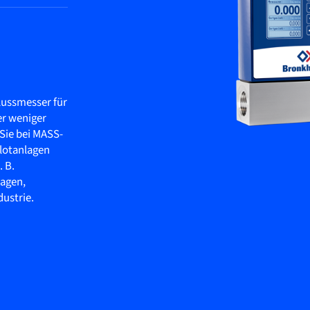
lussmesser für
er weniger
 Sie bei MASS-
ilotanlagen
 B.
agen,
ustrie.