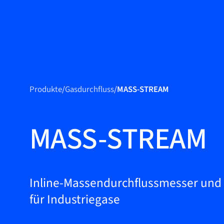
Produkte
Produkte
Produkte
/
Gasdurchfluss
/
MASS-STREAM
Märkte
Service &
MASS-STREAM
Support
Flow Academy
Bronkhorst
Inline-Massendurchflussmesser und 
für Industriegase
Kontakt aufnehmen