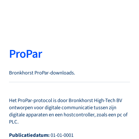
Terug
Taal wisselen
Sluiten
Terug
ProPar
Bronkhorst ProPar-downloads.
Zoeken...
NL
Producten
Het ProPar-protocol is door Bronkhorst High-Tech BV
ontworpen voor digitale communicatie tussen zijn
digitale apparaten en een hostcontroller, zoals een pc of
PLC.
Markets
Publicatiedatum:
01-01-0001