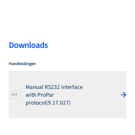
Service & support
Downloads
Academy
Handleidingen
Bronkhorst
Manual RS232 interface
with ProPar
PDF
protocol(9.17.027)
Neem contact op