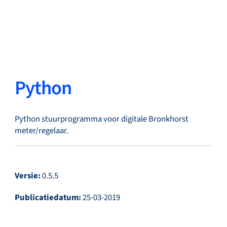
Terug
Taal wisselen
Sluiten
Terug
Python
Python stuurprogramma voor digitale Bronkhorst
Zoeken...
NL
meter/regelaar.
Producten
Versie:
0.5.5
Publicatiedatum:
25-03-2019
Markets