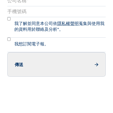
我了解並同意本公司依
隱私權聲明
蒐集與使用我
的資料用於聯絡及分析*。
我想訂閱電子報。
傳送
Send