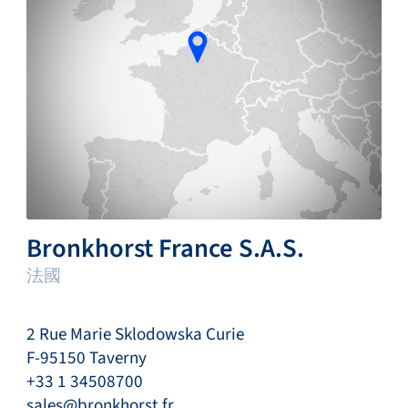
Bronkhorst France S.A.S.
法國
2 Rue Marie Sklodowska Curie
F-95150 Taverny
+33 1 34508700
sales@bronkhorst.fr