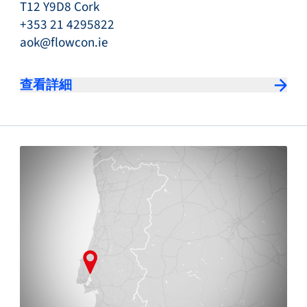
T12 Y9D8 Cork
+353 21 4295822
aok@flowcon.ie
查看詳細