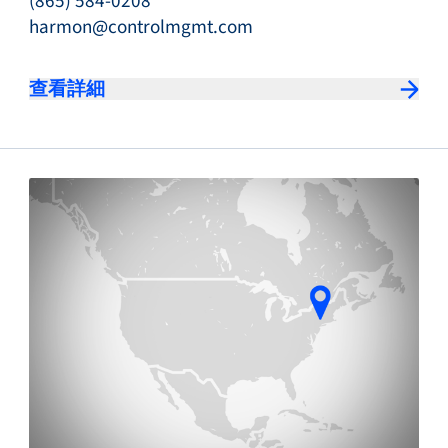
(865) 584-0208
harmon@controlmgmt.com
查看詳細