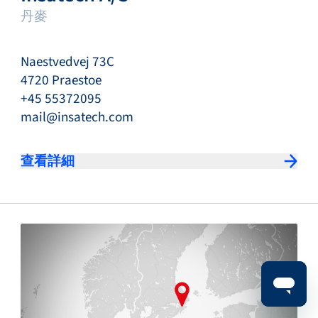
丹麥
Naestvedvej 73C
4720 Praestoe
+45 55372095
mail@insatech.com
查看詳細