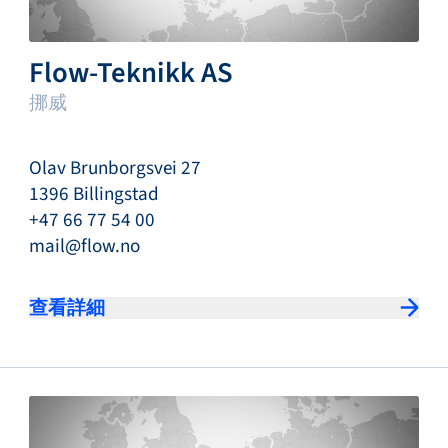
Flow-Teknikk AS
挪威
Olav Brunborgsvei 27
1396 Billingstad
+47 66 77 54 00
mail@flow.no
查看詳細