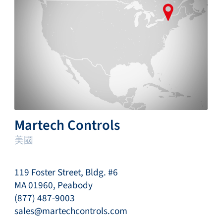
Martech Controls
美國
119 Foster Street, Bldg. #6
MA 01960, Peabody
(877) 487-9003
sales@martechcontrols.com