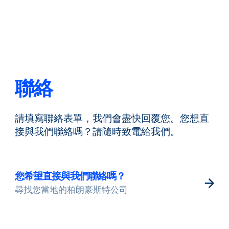
返回
更改語言
關閉
返回
聯絡
請填寫聯絡表單，我們會盡快回覆您。您想直
搜尋...
ZH
接與我們聯絡嗎？請隨時致電給我們。
產品
您希望直接與我們聯絡嗎？
尋找您當地的柏朗豪斯特公司
應用領域