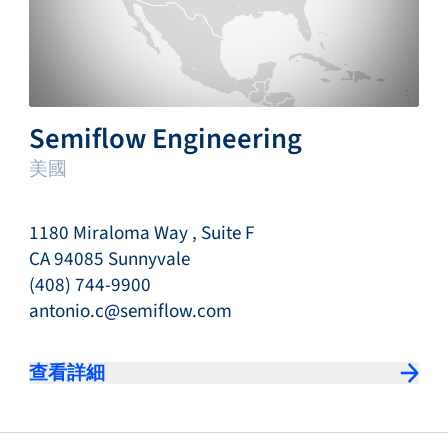
Semiflow Engineering
美國
1180 Miraloma Way , Suite F
CA 94085 Sunnyvale
(408) 744-9900
antonio.c@semiflow.com
查看詳細