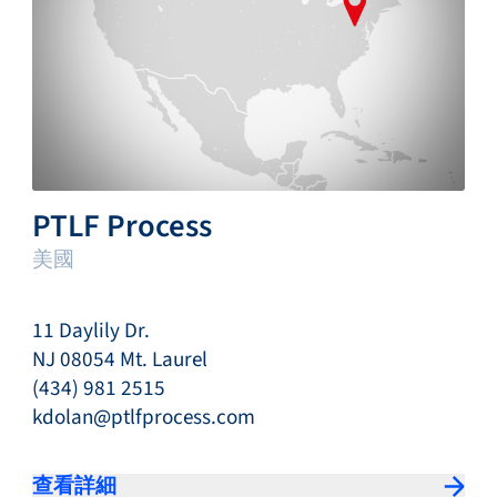
PTLF Process
美國
11 Daylily Dr.
NJ 08054 Mt. Laurel
(434) 981 2515
kdolan@ptlfprocess.com
查看詳細