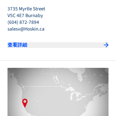
3735 Myrtle Street
V5C 4E7 Burnaby
(604) 872-7894
salesv@Hoskin.ca
查看詳細