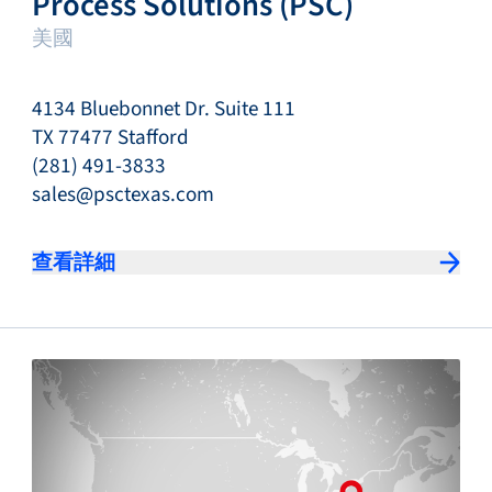
Process Solutions (PSC)
美國
4134 Bluebonnet Dr. Suite 111
TX 77477 Stafford
(281) 491-3833
sales@psctexas.com
查看詳細