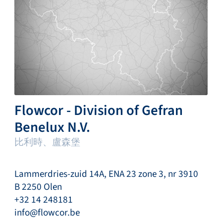
Flowcor - Division of Gefran
Benelux N.V.
比利時、盧森堡
Lammerdries-zuid 14A, ENA 23 zone 3, nr 3910
B 2250 Olen
+32 14 248181
info@flowcor.be