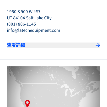
1950 S 900 W #S7
UT 84104 Salt Lake City
(801) 886-1145
info@latechequipment.com
查看詳細