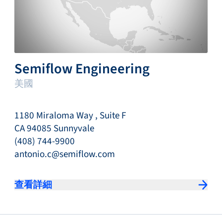
Semiflow Engineering
美國
1180 Miraloma Way , Suite F
CA 94085 Sunnyvale
(408) 744-9900
antonio.c@semiflow.com
查看詳細