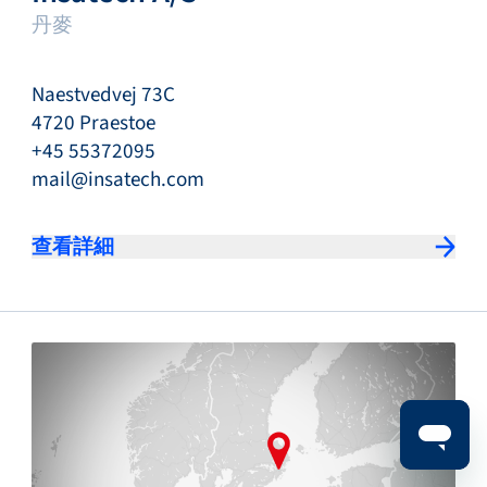
丹麥
Naestvedvej 73C
4720 Praestoe
+45 55372095
mail@insatech.com
查看詳細