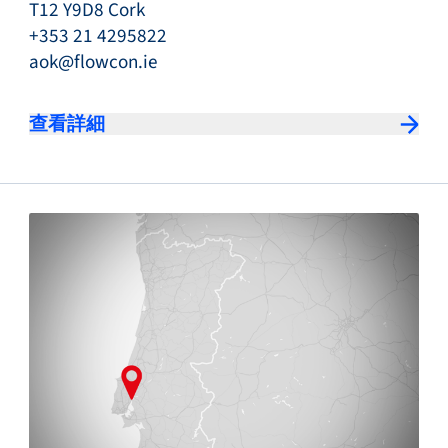
T12 Y9D8 Cork
+353 21 4295822
aok@flowcon.ie
查看詳細