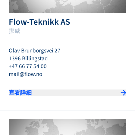
Flow-Teknikk AS
挪威
Olav Brunborgsvei 27
1396 Billingstad
+47 66 77 54 00
mail@flow.no
查看詳細