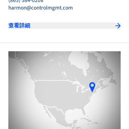
(865) 584-0208
harmon@controlmgmt.com
查看詳細