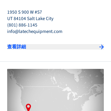
1950 S 900 W #S7
UT 84104 Salt Lake City
(801) 886-1145
info@latechequipment.com
查看詳細