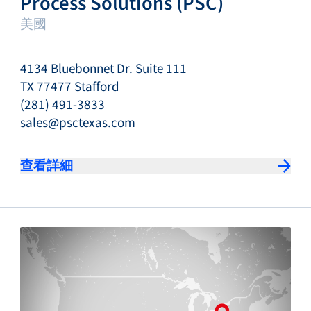
Process Solutions (PSC)
美國
4134 Bluebonnet Dr. Suite 111
TX 77477 Stafford
(281) 491-3833
sales@psctexas.com
查看詳細