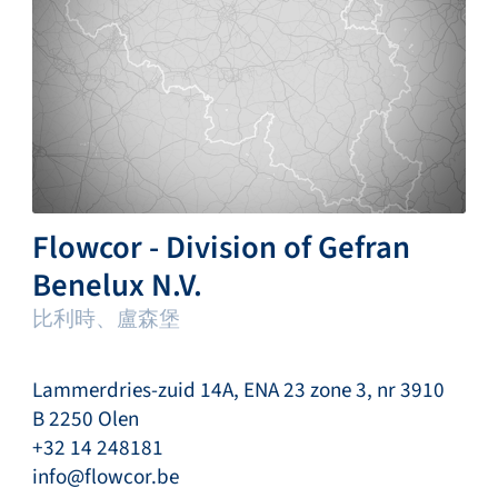
Flowcor - Division of Gefran
Benelux N.V.
比利時、盧森堡
Lammerdries-zuid 14A, ENA 23 zone 3, nr 3910
B 2250 Olen
+32 14 248181
info@flowcor.be