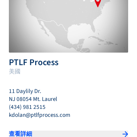
PTLF Process
美國
11 Daylily Dr.
NJ 08054 Mt. Laurel
(434) 981 2515
kdolan@ptlfprocess.com
查看詳細