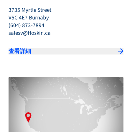
3735 Myrtle Street
V5C 4E7 Burnaby
(604) 872-7894
salesv@Hoskin.ca
查看詳細