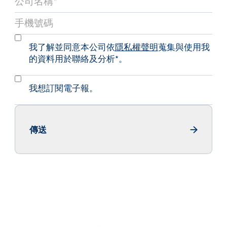
我了解並同意本公司依
隱私權聲明
蒐集與使用我
的資料用於聯絡及分析*。
我想訂閱電子報。
傳送
Send