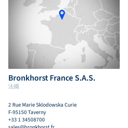
Bronkhorst France S.A.S.
法國
2 Rue Marie Sklodowska Curie
F-95150 Taverny
+33 1 34508700
sales@bronkhorst.fr