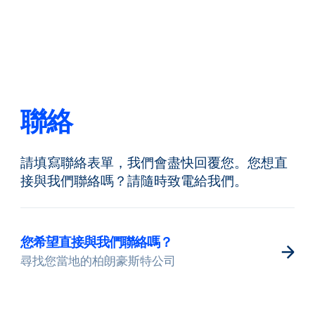
返回
更改語言
關閉
返回
聯絡
請填寫聯絡表單，我們會盡快回覆您。您想直
搜尋...
ZH
接與我們聯絡嗎？請隨時致電給我們。
產品
您希望直接與我們聯絡嗎？
尋找您當地的柏朗豪斯特公司
應用領域