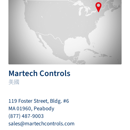
Martech Controls
美國
119 Foster Street, Bldg. #6
MA 01960, Peabody
(877) 487-9003
sales@martechcontrols.com