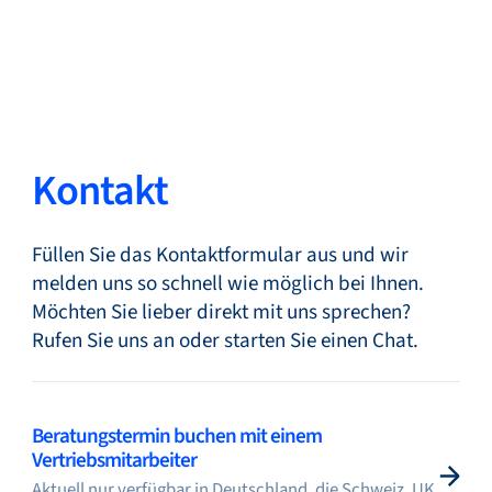
Zurück
Sprache ändern
Schließen
Zurück
Kontakt
Füllen Sie das Kontaktformular aus und wir
Suche...
DE
melden uns so schnell wie möglich bei Ihnen.
Möchten Sie lieber direkt mit uns sprechen?
Rufen Sie uns an oder starten Sie einen Chat.
Produkte
Beratungstermin buchen mit einem
Märkte
Vertriebsmitarbeiter
Aktuell nur verfügbar in Deutschland, die Schweiz, UK