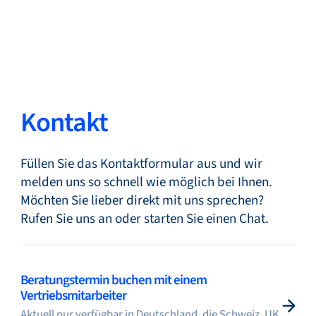
Zurück
Sprache ändern
Schließen
Zurück
Kontakt
Füllen Sie das Kontaktformular aus und wir
Suche...
DE
melden uns so schnell wie möglich bei Ihnen.
Möchten Sie lieber direkt mit uns sprechen?
Rufen Sie uns an oder starten Sie einen Chat.
Produkte
Beratungstermin buchen mit einem
Märkte
Vertriebsmitarbeiter
Aktuell nur verfügbar in Deutschland, die Schweiz, UK