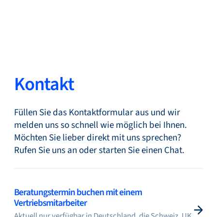
Zurück
Sprache ändern
Schließen
Zurück
Kontakt
Füllen Sie das Kontaktformular aus und wir
Suche...
DE
melden uns so schnell wie möglich bei Ihnen.
Möchten Sie lieber direkt mit uns sprechen?
Rufen Sie uns an oder starten Sie einen Chat.
Produkte
Beratungstermin buchen mit einem
Märkte
Vertriebsmitarbeiter
Aktuell nur verfügbar in Deutschland, die Schweiz, UK