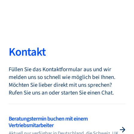
Zurück
Sprache ändern
Schließen
Zurück
Kontakt
Füllen Sie das Kontaktformular aus und wir
Suche...
DE
melden uns so schnell wie möglich bei Ihnen.
Möchten Sie lieber direkt mit uns sprechen?
Rufen Sie uns an oder starten Sie einen Chat.
Produkte
Beratungstermin buchen mit einem
Märkte
Vertriebsmitarbeiter
Aktuell nur verfügbar in Deutschland, die Schweiz, UK