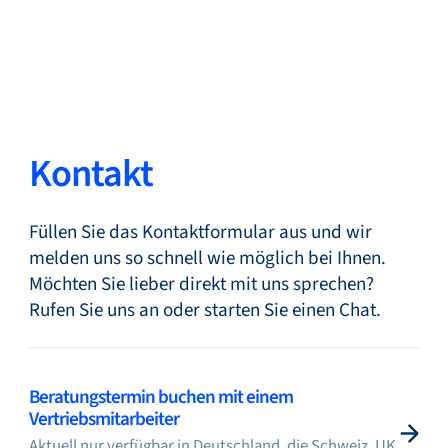
Zurück
Sprache ändern
Schließen
Zurück
Kontakt
Füllen Sie das Kontaktformular aus und wir
Suche...
DE
melden uns so schnell wie möglich bei Ihnen.
Möchten Sie lieber direkt mit uns sprechen?
Rufen Sie uns an oder starten Sie einen Chat.
Produkte
Beratungstermin buchen mit einem
Märkte
Vertriebsmitarbeiter
Aktuell nur verfügbar in Deutschland, die Schweiz, UK