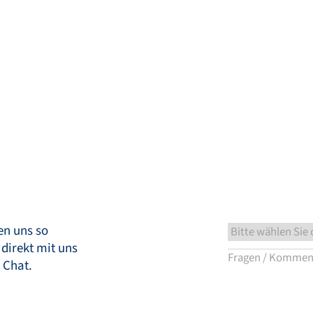
Wissenscenter
Service & Support
Zurück
Kontakt aufnehmen
DE
My Bronkhorst
en uns so
 direkt mit uns
 Chat.