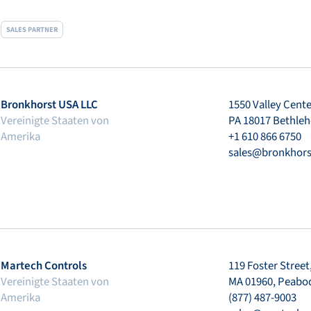
SALES PARTNER
Bronkhorst USA LLC
1550 Valley Cente
Vereinigte Staaten von
PA 18017 Bethle
Amerika
+1 610 866 6750
sales@bronkhor
Martech Controls
119 Foster Street,
Vereinigte Staaten von
MA 01960, Peabo
Amerika
(877) 487-9003