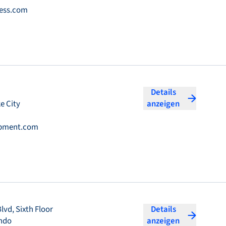
ess.com
Details
e City
anzeigen
ipment.com
lvd, Sixth Floor
Details
undo
anzeigen