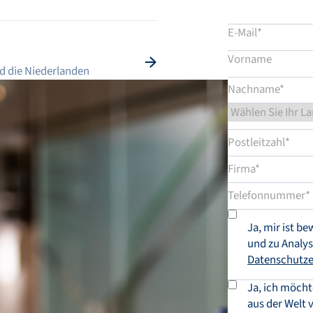
nd die Niederlanden
Ja, mir ist b
und zu Analys
Datenschutze
Ja, ich möcht
aus der Welt