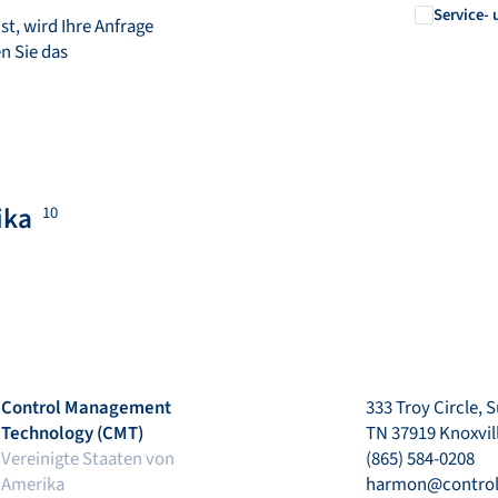
Service- 
st, wird Ihre Anfrage
en Sie das
ika
10
Control Management
333 Troy Circle, S
Technology (CMT)
TN 37919 Knoxvil
Vereinigte Staaten von
(865) 584-0208
Amerika
harmon@contro