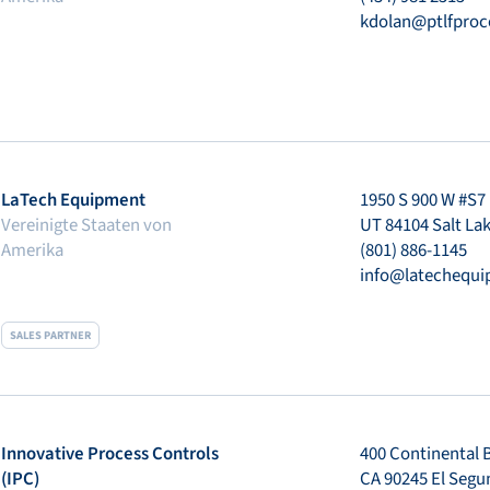
kdolan@ptlfproc
LaTech Equipment
1950 S 900 W #S7
Vereinigte Staaten von
UT 84104 Salt Lak
Amerika
(801) 886-1145
info@latechequ
SALES PARTNER
Innovative Process Controls
400 Continental B
(IPC)
CA 90245 El Seg