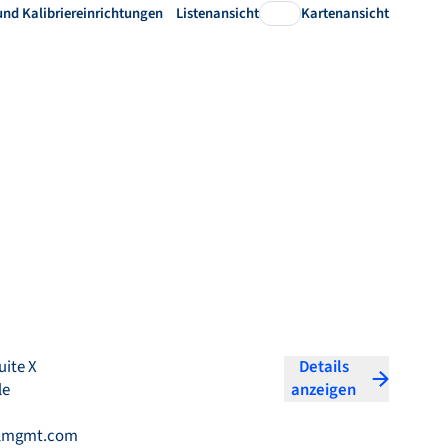
und Kalibriereinrichtungen
Listenansicht
Kartenansicht
uite X
Details
le
anzeigen
lmgmt.com