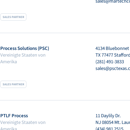
sales@martechc
SALES PARTNER
Process Solutions (PSC)
4134 Bluebonnet 
Vereinigte Staaten von
TX 77477 Staffor
Amerika
(281) 491-3833
sales@psctexas.
SALES PARTNER
PTLF Process
11 Daylily Dr.
Vereinigte Staaten von
NJ 08054 Mt. Laur
Amerika
(434) 981 2515