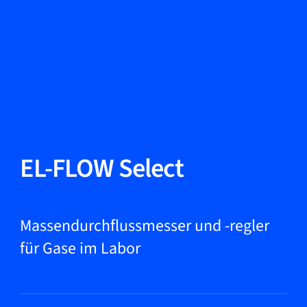
Sprache ändern
Schließen
Zurück
Zurück
Suche...
DE
Produkte
EL-FLOW Select
Märkte
Massendurchflussmesser und -regler
für Gase im Labor
Service & Support