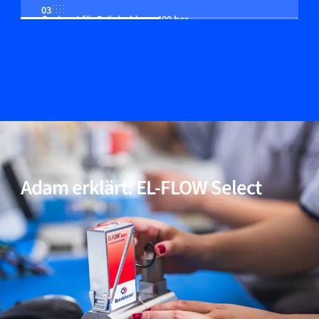
03
Geeignet für Drücke bis zu 400 bar
04
Multi-Fluid/Multi-Range-Funktionalität (optional)
05
Inkl. Modelle für Anwendungen mit hoher Reinheit
und niedrigem ΔP
Adam erklärt: EL-FLOW Select
06
Bewährte Leistung