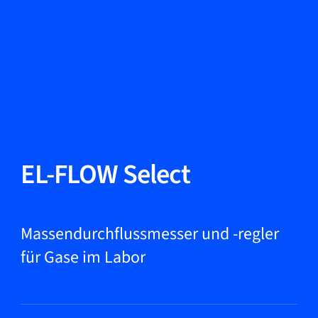
Sprache ändern
Schließen
Zurück
Zurück
Suche...
DE
Produkte
EL-FLOW Select
Märkte
Massendurchflussmesser und -regler
für Gase im Labor
Service & Support