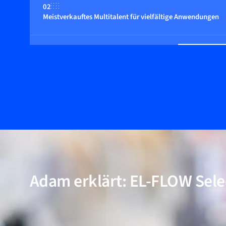
02
Meistverkauftes Multitalent für vielfältige Anwendungen
03
Geeignet für Drücke bis zu 400 bar
04
Multi-Fluid/Multi-Range-Funktionalität (optional)
05
Inkl. Modelle für Anwendungen mit hoher Reinheit und ni
Adam erklärt: EL-FLOW Sele
06
Bewährte Leistung