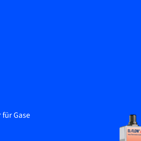
Zurück
Wissenscenter
Kontakt aufnehmen
Service & Support
DE
My Bronkhorst
 für Gase