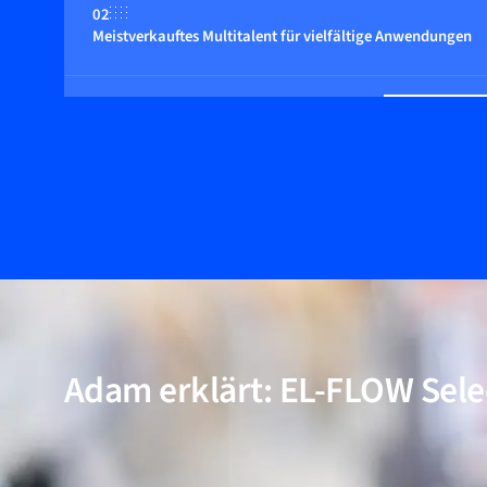
02
Meistverkauftes Multitalent für vielfältige Anwendungen
03
Geeignet für Drücke bis zu 400 bar
04
Multi-Fluid/Multi-Range-Funktionalität (optional)
05
Inkl. Modelle für Anwendungen mit hoher Reinheit und ni
Adam erklärt: EL-FLOW Sele
06
Bewährte Leistung