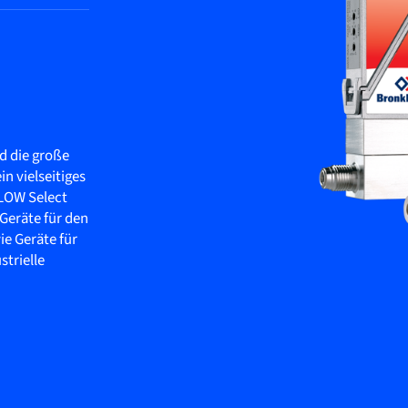
d die große
n vielseitiges
FLOW Select
 Geräte für den
e Geräte für
strielle