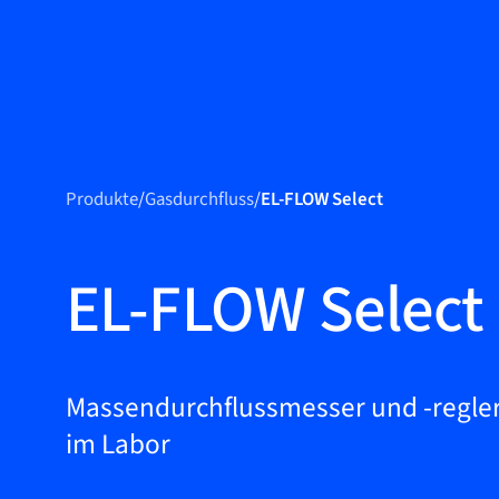
Produkte
Produkte
Produkte
/
Gasdurchfluss
/
EL-FLOW Select
Märkte
Service &
EL-FLOW Select
Support
Flow Academy
Bronkhorst
Massendurchflussmesser und -regler
im Labor
Kontakt aufnehmen