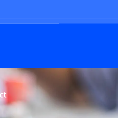
edrigem ΔP
ct