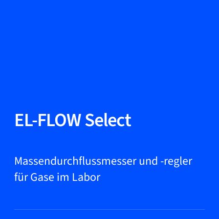
Sprache ändern
Schließen
Zurück
Zurück
Suche...
DE
Produkte
EL-FLOW Select
Märkte
Massendurchflussmesser und -regler
für Gase im Labor
Service & Support