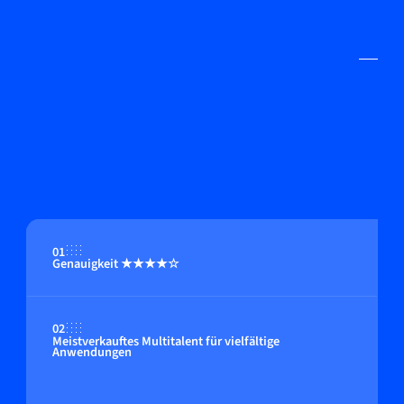
01
Genauigkeit ★★★★☆
02
Meistverkauftes Multitalent für vielfältige
Anwendungen