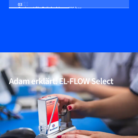
03
Geeignet für Drücke bis zu 400 bar
04
Multi-Fluid/Multi-Range-Funktionalität (optional)
05
Inkl. Modelle für Anwendungen mit hoher Reinheit
und niedrigem ΔP
Adam erklärt: EL-FLOW Select
06
Bewährte Leistung