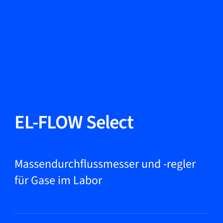
Sprache ändern
Schließen
Zurück
Zurück
Suche...
DE
Produkte
EL-FLOW Select
Märkte
Massendurchflussmesser und -regler
für Gase im Labor
Service & Support