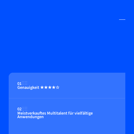
01
Genauigkeit ★★★★☆
02
Meistverkauftes Multitalent für vielfältige
Anwendungen