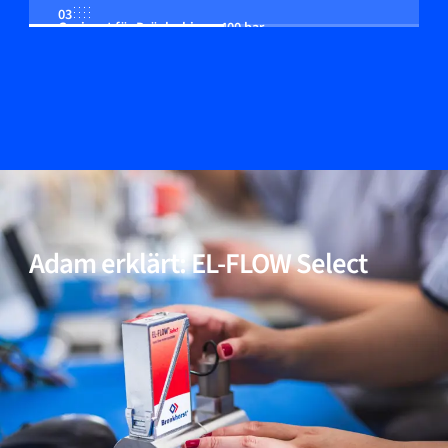
03
Geeignet für Drücke bis zu 400 bar
04
Multi-Fluid/Multi-Range-Funktionalität (optional)
05
Inkl. Modelle für Anwendungen mit hoher Reinheit
und niedrigem ΔP
Adam erklärt: EL-FLOW Select
06
Bewährte Leistung