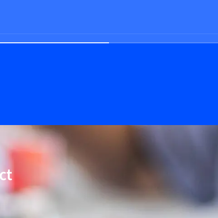
edrigem ΔP
ct