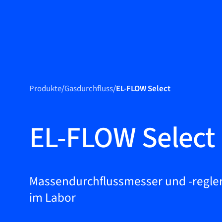
Produkte
Produkte
Produkte
/
Gasdurchfluss
/
EL-FLOW Select
Märkte
Service &
EL-FLOW Select
Support
Flow Academy
Bronkhorst
Massendurchflussmesser und -regler
im Labor
Kontakt aufnehmen