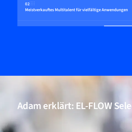
02
Meistverkauftes Multitalent für vielfältige Anwendungen
03
Geeignet für Drücke bis zu 400 bar
04
Multi-Fluid/Multi-Range-Funktionalität (optional)
05
Inkl. Modelle für Anwendungen mit hoher Reinheit und ni
Adam erklärt: EL-FLOW Sele
06
Bewährte Leistung