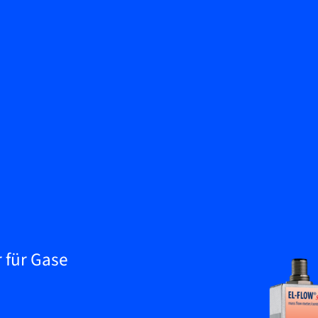
Zurück
Wissenscenter
Kontakt aufnehmen
Service & Support
DE
My Bronkhorst
 für Gase