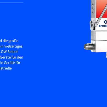
d die große
n vielseitiges
FLOW Select
 Geräte für den
e Geräte für
strielle