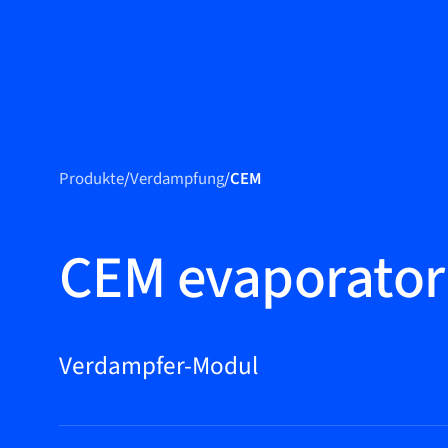
Produkte
Produkte
Produkte
/
Verdampfung
/
CEM
Märkte
Service &
CEM evaporator
Support
Flow Academy
Bronkhorst
Verdampfer-Modul
Kontakt aufnehmen