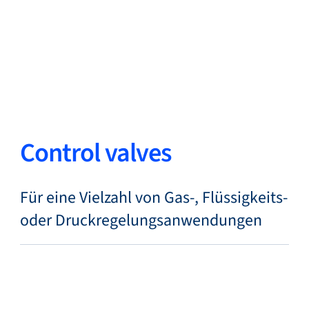
Zurück
Sprache ändern
Schließen
Zurück
Control valves
Suche...
DE
Für eine Vielzahl von Gas-, Flüssigkeits-
oder Druckregelungsanwendungen
Produkte
Märkte