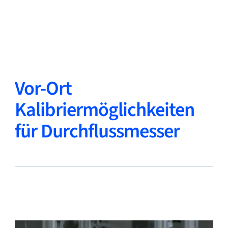
Zurück
Sprache ändern
Schließen
Zurück
Vor-Ort
Kalibriermöglichkeiten
für Durchflussmesser
Suche...
DE
Produkte
Märkte