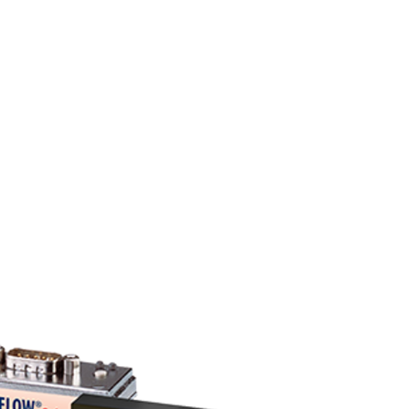
Retour
Contactez-nous
FR
My Bronkhorst
nkhorst
Changer de langue
Fermer