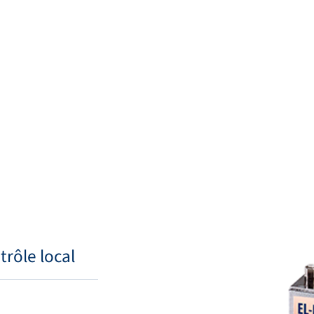
Théories & Principes
Service et assistance
Retour
Contactez-nous
FR
My Bro
rôle local