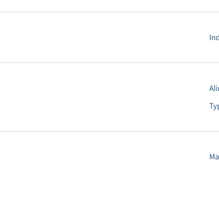
In
Al
Ty
Ma