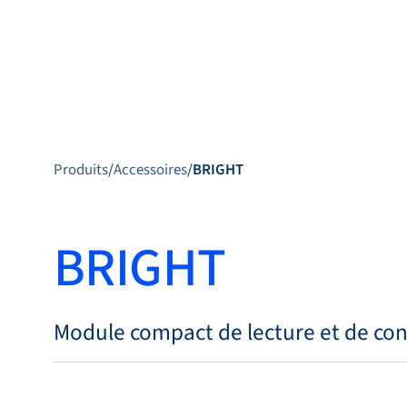
Produits
Produits
/
Accessoires
/
BRIGHT
BRIGHT
Produits
Applications
Service et
Module compact de lecture et de cont
assistance
Académie Flow