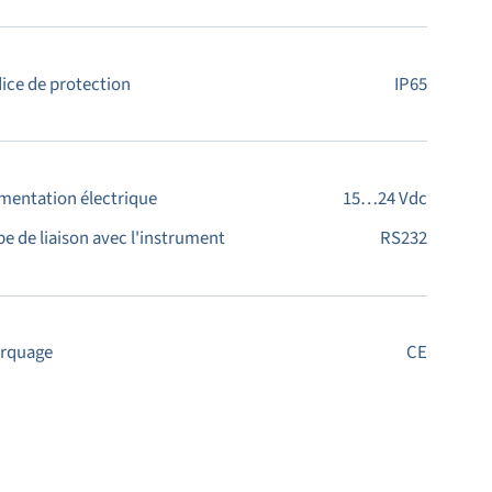
dice de protection
IP65
imentation électrique
15…24 Vdc
pe de liaison avec l'instrument
RS232
rquage
CE