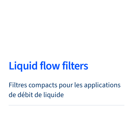
Retour
Changer de langue
Fermer
Retour
Liquid flow filters
Recherche...
FR
Filtres compacts pour les applications
de débit de liquide
Produits
Applications