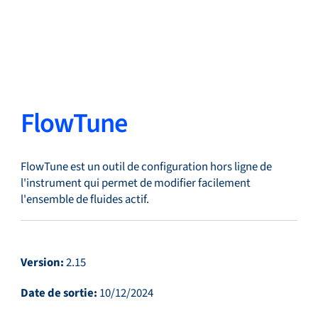
Retour
Changer de langue
Fermer
Retour
FlowTune
FlowTune est un outil de configuration hors ligne de
Recherche...
FR
l'instrument qui permet de modifier facilement
l'ensemble de fluides actif.
Produits
Version:
2.15
Date de sortie:
10/12/2024
Applications