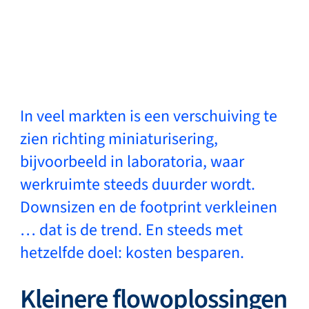
Terug
Taal wisselen
Sluiten
Terug
In veel markten is een verschuiving te
zien richting miniaturisering,
bijvoorbeeld in laboratoria, waar
Zoeken...
NL
werkruimte steeds duurder wordt.
Downsizen en de footprint verkleinen
Producten
… dat is de trend. En steeds met
hetzelfde doel: kosten besparen.
Markets
Kleinere flowoplossingen