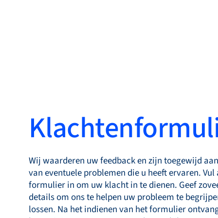
Produ
Taal wisselen
Producten
Markets
Klachtenformul
Service & support
Academy
Bronkhorst
Wij waarderen uw feedback en zijn toegewijd aan
van eventuele problemen die u heeft ervaren. Vul a
Neem contact op
formulier in om uw klacht in te dienen. Geef zove
details om ons te helpen uw probleem te begrijpe
lossen. Na het indienen van het formulier ontvang