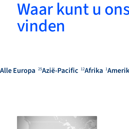
Waar kunt u on
vinden
Alle
Europa
Azië-Pacific
Afrika
Ameri
25
12
1