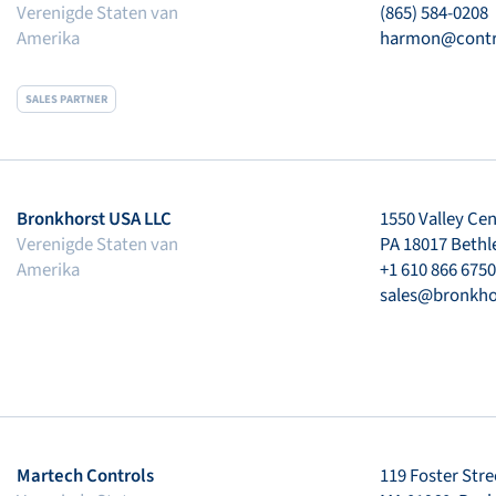
Verenigde Staten van
(865) 584-0208
Amerika
harmon@cont
SALES PARTNER
Bronkhorst USA LLC
1550 Valley Ce
Verenigde Staten van
PA 18017 Beth
Amerika
+1 610 866 675
sales@bronkho
Martech Controls
119 Foster Stre