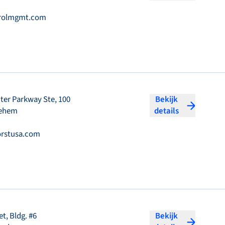
rolmgmt.com
nter Parkway Ste, 100
Bekijk
lehem
details
0
rstusa.com
et, Bldg. #6
Bekijk