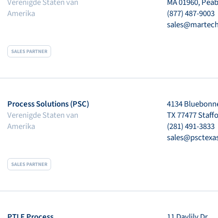
Verenigde Staten van
MA 01960, Pea
Amerika
(877) 487-9003
sales@martech
SALES PARTNER
Process Solutions (PSC)
4134 Bluebonne
Verenigde Staten van
TX 77477 Staff
Amerika
(281) 491-3833
sales@psctexa
SALES PARTNER
PTLF Process
11 Daylily Dr.