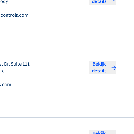
body
details
controls.com
t Dr. Suite 111
Bekijk
ord
details
s.com
Bekijk