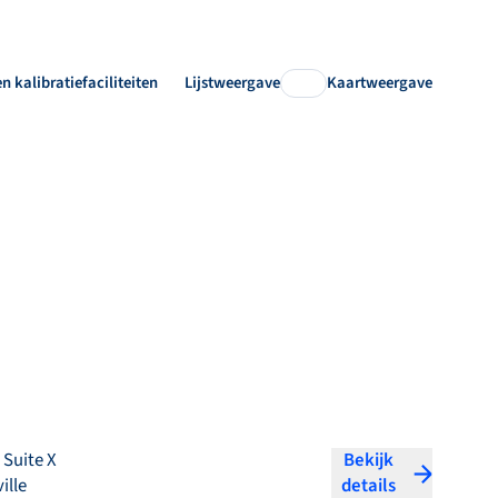
en kalibratiefaciliteiten
Lijstweergave
Kaartweergave
 Suite X
Bekijk
ille
details