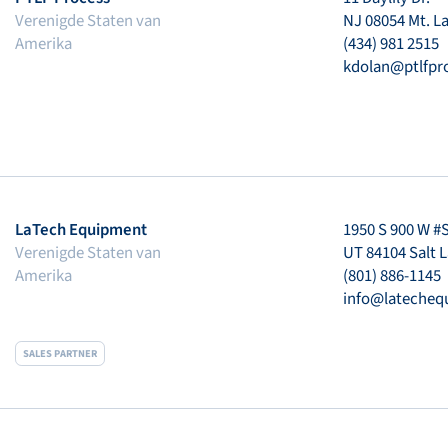
Verenigde Staten van
NJ 08054 Mt. L
Amerika
(434) 981 2515
kdolan@ptlfpr
LaTech Equipment
1950 S 900 W #
Verenigde Staten van
UT 84104 Salt L
Amerika
(801) 886-1145
info@lateche
SALES PARTNER