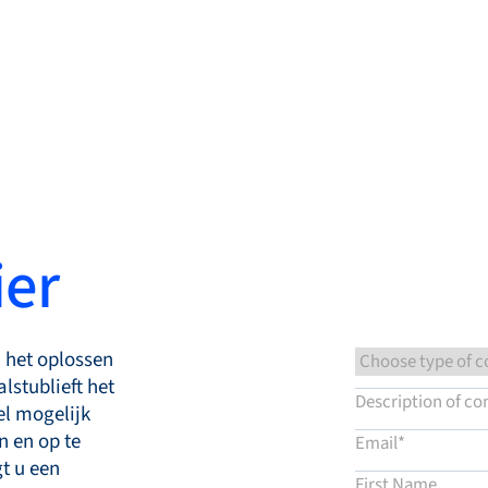
cten
Kennisbank
Service & Support
ier
 het oplossen
lstublieft het
el mogelijk
n en op te
t u een