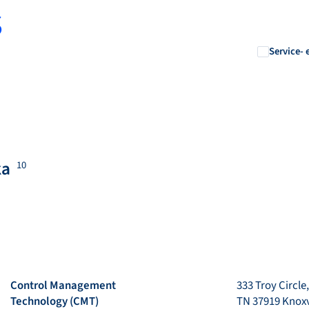
s
Service- 
ka
10
Control Management
333 Troy Circle,
Technology (CMT)
TN 37919 Knoxv