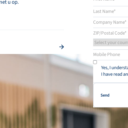
met u op.
Yes, I unders
I have read a
Send
Send