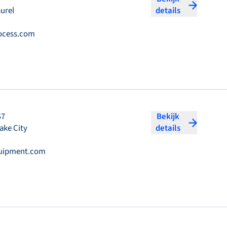
aurel
details
ocess.com
S7
Bekijk
ake City
details
quipment.com