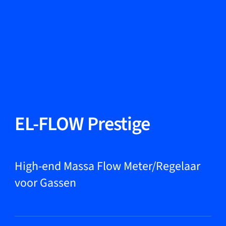
Taal wisselen
Sluiten
Terug
Terug
Zoeken...
NL
Producten
EL-FLOW Prestige
Markets
High-end Massa Flow Meter/Regelaar
voor Gassen
Service & support