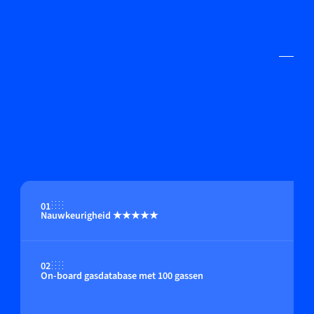
01
Nauwkeurigheid ★★★★★
02
On-board gasdatabase met 100 gassen