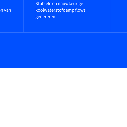
Stabiele en nauwkeurige
en van
koolwaterstofdamp flows
genereren