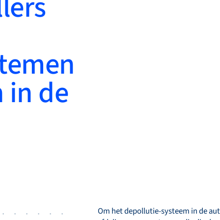
lers
stemen
 in de
Om het depollutie-systeem in de aut