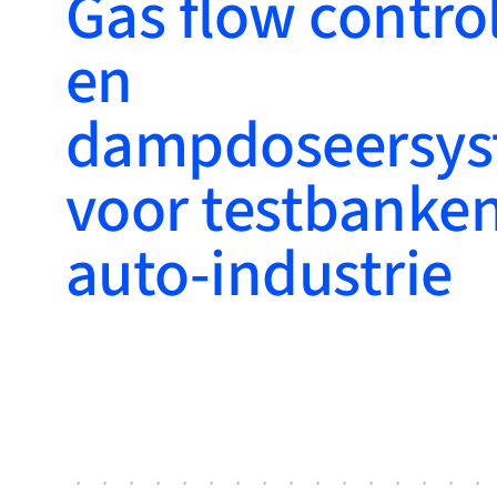
Gas flow control
Bronkhorst
en
Neem contact op
dampdoseersy
voor testbanken
auto-industrie