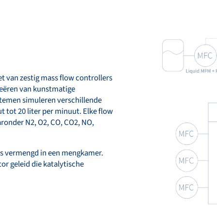
t van zestig mass flow controllers
reëren van kunstmatige
stemen simuleren verschillende
t tot 20 liter per minuut. Elke flow
aronder N2, O2, CO, CO2, NO,
ns vermengd in een mengkamer.
or geleid die katalytische