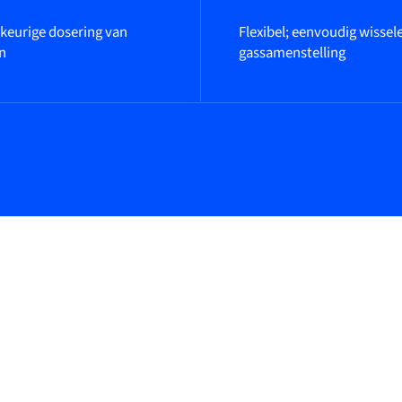
eurige dosering van
Flexibel; eenvoudig wissel
n
gassamenstelling