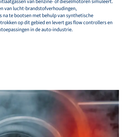
uitlaatgassen van benzine- of dieselmotoren simuleert.
en van lucht-brandstofverhoudingen,
s na te bootsen met behulp van synthetische
trokken op dit gebied en levert gas flow controllers en
oepassingen in de auto-industrie.