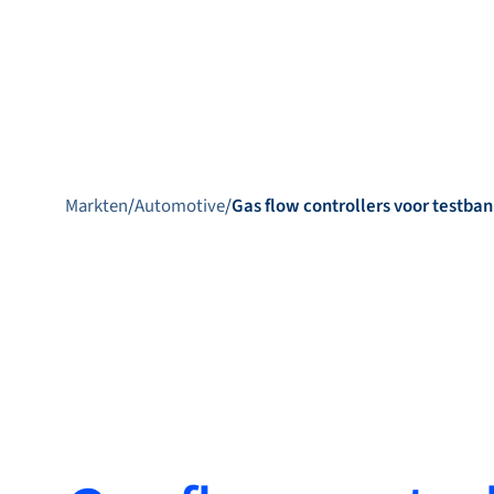
Produ
Markten
/
Automotive
/
Gas flow controllers voor testba
Producten
Markets
Service &
support
Academy