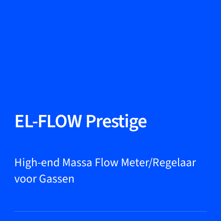
Taal wisselen
Sluiten
Terug
Terug
Zoeken...
NL
Producten
EL-FLOW Prestige
Markets
High-end Massa Flow Meter/Regelaar
voor Gassen
Service & support