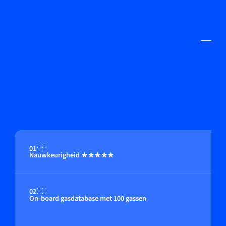
01
Nauwkeurigheid ★★★★★
02
On-board gasdatabase met 100 gassen